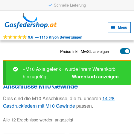
Schnelle Lieferung
Skip
Skip
to
to
Menu
navigation
content
9.6
—
1115 Kiyoh Bewertungen
Expa
WERKZEUGE
child
Expa
PRODUKTE
Preise inkl. MwSt. anzeigen
menu
child
ANWENDUNGEN
menu
«M10 Axialgelenk» wurde Ihrem Warenkorb
Expa
KUNDENSERVICE
hinzugefügt.
Warenkorb anzeigen
child
Anschlüsse M10 Gewinde
FAQ
menu
Dies sind die M10 Anschlüsse, die zu unseren
14-28
Gasdruckfedern mit M10 Gewinde
passen.
Alle 12 Ergebnisse werden angezeigt