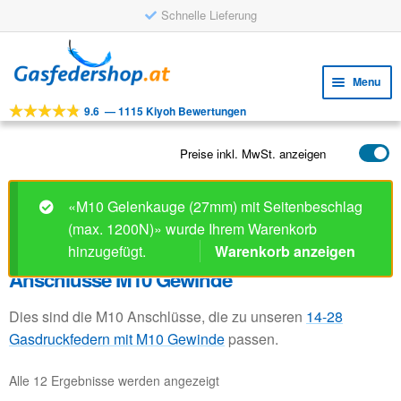
Schnelle Lieferung
Skip
Skip
to
to
Menu
navigation
content
9.6
—
1115 Kiyoh Bewertungen
Expa
WERKZEUGE
child
Expa
PRODUKTE
Preise inkl. MwSt. anzeigen
menu
child
ANWENDUNGEN
menu
«M10 Gelenkauge (27mm) mit Seitenbeschlag
Expa
KUNDENSERVICE
(max. 1200N)» wurde Ihrem Warenkorb
child
hinzugefügt.
Warenkorb anzeigen
FAQ
menu
Anschlüsse M10 Gewinde
Dies sind die M10 Anschlüsse, die zu unseren
14-28
Gasdruckfedern mit M10 Gewinde
passen.
Alle 12 Ergebnisse werden angezeigt