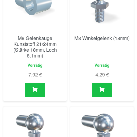
M8 Gelenkauge
M8 Winkelgelenk (18mm)
Kunststoff 21/24mm
(Stärke 18mm, Loch
8.1mm)
Vorrätig
Vorrätig
7,92
€
4,29
€