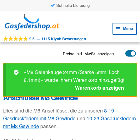
Schnelle Lieferung
Skip
Skip
to
to
Menu
navigation
content
9.6
—
1115 Kiyoh Bewertungen
Expa
WERKZEUGE
child
Expa
PRODUKTE
Preise inkl. MwSt. anzeigen
menu
child
ANWENDUNGEN
menu
«M8 Gelenkauge 24mm (Stärke 5mm, Loch
Expa
KUNDENSERVICE
8.1mm)» wurde Ihrem Warenkorb hinzugefügt.
child
Warenkorb anzeigen
FAQ
menu
Anschlüsse M8 Gewinde
Dies sind die M8 Anschlüsse, die zu unseren
8-19
Gasdruckfedern mit M8 Gewinde
und
10-23 Gasdruckfedern
mit M8 Gewinde
passen.