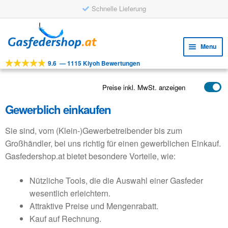
Schnelle Lieferung
Skip
Skip
to
to
Menu
navigation
content
9.6
—
1115 Kiyoh Bewertungen
Expa
WERKZEUGE
child
Expa
PRODUKTE
Preise inkl. MwSt. anzeigen
menu
child
Gewerblich einkaufen
ANWENDUNGEN
menu
Expa
KUNDENSERVICE
Sie sind, vom (Klein-)Gewerbetreibender bis zum
child
Großhändler, bei uns richtig für einen gewerblichen Einkauf.
FAQ
menu
Gasfedershop.at bietet besondere Vorteile, wie:
Nützliche Tools, die die Auswahl einer Gasfeder
wesentlich erleichtern.
Attraktive Preise und Mengenrabatt.
Kauf auf Rechnung.