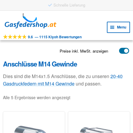
Schnelle Lieferung
Skip
Skip
to
to
Menu
navigation
content
9.6
—
1115 Kiyoh Bewertungen
Expa
WERKZEUGE
child
Expa
PRODUKTE
Preise inkl. MwSt. anzeigen
menu
child
Anschlüsse M14 Gewinde
ANWENDUNGEN
menu
Expa
KUNDENSERVICE
Dies sind die M14x1.5 Anschlüsse, die zu unseren
20-40
child
Gasdruckfedern mit M14 Gewinde
und passen.
FAQ
menu
Alle 5 Ergebnisse werden angezeigt