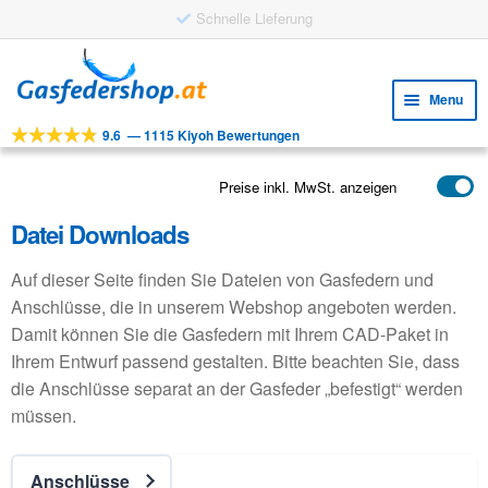
Schnelle Lieferung
Skip
Skip
to
to
Menu
navigation
content
9.6
—
1115 Kiyoh Bewertungen
Expa
WERKZEUGE
child
Expa
PRODUKTE
Preise inkl. MwSt. anzeigen
menu
child
Datei Downloads
ANWENDUNGEN
menu
Expa
KUNDENSERVICE
Auf dieser Seite finden Sie Dateien von Gasfedern und
child
Anschlüsse, die in unserem Webshop angeboten werden.
FAQ
menu
Damit können Sie die Gasfedern mit Ihrem CAD-Paket in
Ihrem Entwurf passend gestalten. Bitte beachten Sie, dass
die Anschlüsse separat an der Gasfeder „befestigt“ werden
müssen.
Anschlüsse