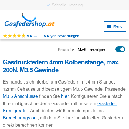
Schnelle Lieferung
Skip
Skip
to
to
Menu
navigation
content
9.6
—
1115 Kiyoh Bewertungen
Expa
WERKZEUGE
child
Expa
PRODUKTE
Preise inkl. MwSt. anzeigen
menu
child
Gasdruckfedern 4mm Kolbenstange, max.
ANWENDUNGEN
menu
200N, M3.5 Gewinde
Expa
KUNDENSERVICE
child
Es handelt sich hierbei um Gasfedern mit 4mm Stange,
FAQ
menu
12mm Gehäuse und beidseitigem M3.5 Gewinde. Passende
M3.5 Anschlüsse
finden Sie
hier
. Konfigurieren Sie einfach
Ihre maßgeschneiderte Gasfeder mit unserem
Gasfeder-
Konfigurator
. Auch bieten wir Ihnen ein spezielles
Berechnungstool
, mit dem Sie Ihre individuellen Gasfedern
direkt berechnen können!