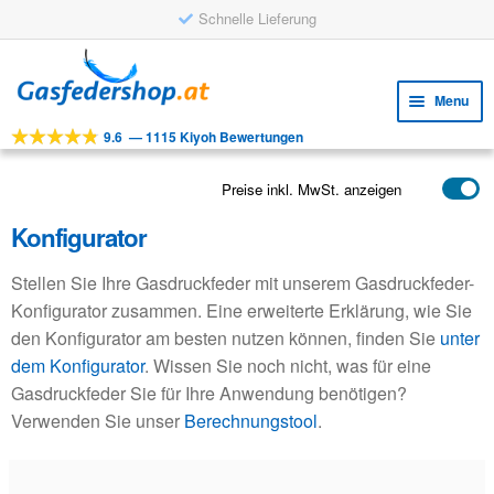
Schnelle Lieferung
Skip
Skip
to
to
Menu
navigation
content
9.6
—
1115 Kiyoh Bewertungen
Expa
WERKZEUGE
child
Expa
PRODUKTE
Preise inkl. MwSt. anzeigen
menu
child
Konfigurator
ANWENDUNGEN
menu
Expa
KUNDENSERVICE
Stellen Sie Ihre Gasdruckfeder mit unserem Gasdruckfeder-
child
Konfigurator zusammen. Eine erweiterte Erklärung, wie Sie
FAQ
menu
den Konfigurator am besten nutzen können, finden Sie
unter
dem Konfigurator
. Wissen Sie noch nicht, was für eine
Gasdruckfeder Sie für Ihre Anwendung benötigen?
Verwenden Sie unser
Berechnungstool
.
Schritt 1: Spezifizieren Sie Ihre Gasfeder und