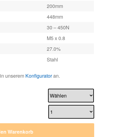
200mm
448mm
30 – 450N
M5 x 0.8
27.0%
Stahl
 in unserem
Konfigurator
an.
den Warenkorb