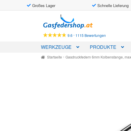
Großes Lager
Schnelle Lieferung
Skip
Skip
to
to
navigation
content
-
9.6
1115 Bewertungen
WERKZEUGE
PRODUKTE
Startseite
Gasdruckfedern 6mm Kolbenstange, ma