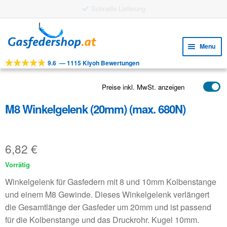
Skip
Skip
to
to
Menu
navigation
content
9.6
—
1115 Kiyoh Bewertungen
Expa
WERKZEUGE
child
Expa
PRODUKTE
Preise inkl. MwSt. anzeigen
menu
child
M8 Winkelgelenk (20mm) (max. 680N)
ANWENDUNGEN
menu
Expa
KUNDENSERVICE
child
6,82
€
FAQ
menu
Vorrätig
Winkelgelenk für Gasfedern mit 8 und 10mm Kolbenstange
und einem M8 Gewinde. Dieses Winkelgelenk verlängert
die Gesamtlänge der Gasfeder um 20mm und ist passend
für die Kolbenstange und das Druckrohr. Kugel 10mm.