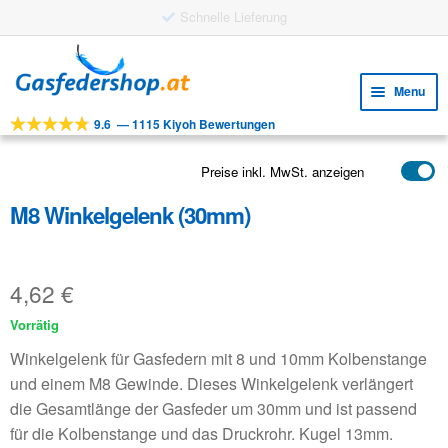
Skip
Skip
to
to
Menu
navigation
content
9.6
—
1115 Kiyoh Bewertungen
Expa
WERKZEUGE
child
Expa
PRODUKTE
Preise inkl. MwSt. anzeigen
menu
child
M8 Winkelgelenk (30mm)
ANWENDUNGEN
menu
Expa
KUNDENSERVICE
child
4,62
€
FAQ
menu
Vorrätig
Winkelgelenk für Gasfedern mit 8 und 10mm Kolbenstange
und einem M8 Gewinde. Dieses Winkelgelenk verlängert
die Gesamtlänge der Gasfeder um 30mm und ist passend
für die Kolbenstange und das Druckrohr. Kugel 13mm.