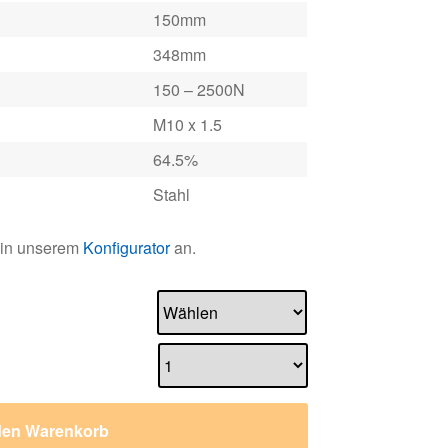
150mm
348mm
150 – 2500N
M10 x 1.5
64.5%
Stahl
 in unserem
Konfigurator
an.
den Warenkorb