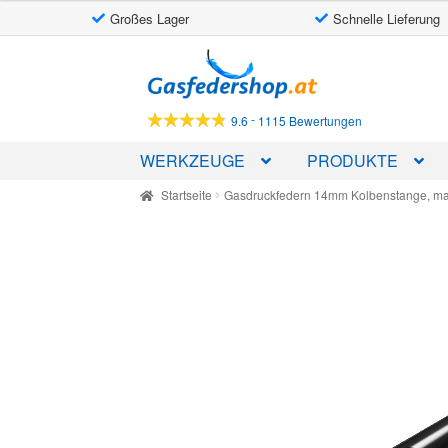
Großes Lager
Schnelle Lieferung
Skip
Skip
to
to
navigation
content
-
9.6
1115 Bewertungen
WERKZEUGE
PRODUKTE
Startseite
Gasdruckfedern 14mm Kolbenstange, m