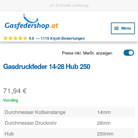
Schnelle Lieferung
Skip
Skip
to
to
Menu
navigation
content
9.6
—
1115 Kiyoh Bewertungen
Expa
WERKZEUGE
child
Expa
PRODUKTE
Preise inkl. MwSt. anzeigen
menu
child
Gasdruckfeder 14-28 Hub 250
ANWENDUNGEN
menu
Expa
KUNDENSERVICE
child
71,94
€
FAQ
menu
Vorrätig
Durchmesser Kolbenstange
14mm
Durchmesser Druckrohr
28mm
Hub
250mm