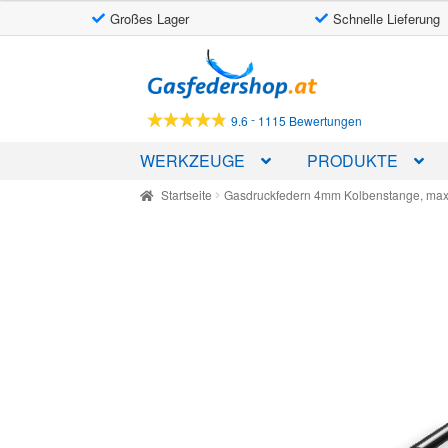
Großes Lager
Schnelle Lieferung
Skip
Skip
to
to
navigation
content
-
9.6
1115 Bewertungen
WERKZEUGE
PRODUKTE
Startseite
Gasdruckfedern 4mm Kolbenstange, max