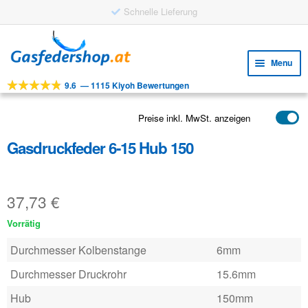
Schnelle Lieferung
Skip
Skip
to
to
Menu
navigation
content
9.6
—
1115 Kiyoh Bewertungen
Expa
WERKZEUGE
child
Expa
PRODUKTE
Preise inkl. MwSt. anzeigen
menu
child
Gasdruckfeder 6-15 Hub 150
ANWENDUNGEN
menu
Expa
KUNDENSERVICE
child
37,73
€
FAQ
menu
Vorrätig
Durchmesser Kolbenstange
6mm
Durchmesser Druckrohr
15.6mm
Hub
150mm