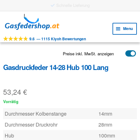
Skip
Skip
to
to
Menu
navigation
content
9.6
—
1115 Kiyoh Bewertungen
Expa
WERKZEUGE
child
Expa
PRODUKTE
Preise inkl. MwSt. anzeigen
menu
child
Gasdruckfeder 14-28 Hub 100 Lang
ANWENDUNGEN
menu
Expa
KUNDENSERVICE
child
53,24
€
FAQ
menu
Vorrätig
Durchmesser Kolbenstange
14mm
Durchmesser Druckrohr
28mm
Hub
100mm