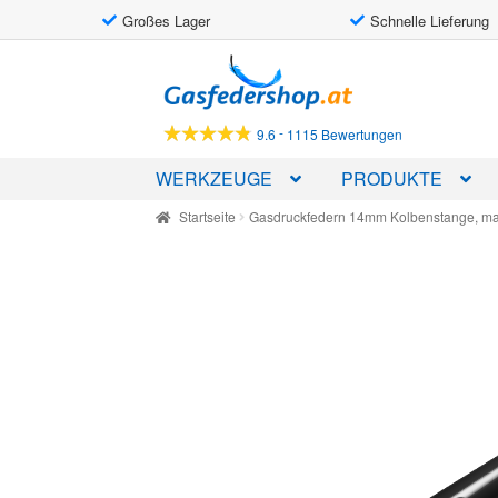
Großes Lager
Schnelle Lieferung
Skip
Skip
to
to
navigation
content
-
9.6
1115 Bewertungen
WERKZEUGE
PRODUKTE
Startseite
Gasdruckfedern 14mm Kolbenstange, m