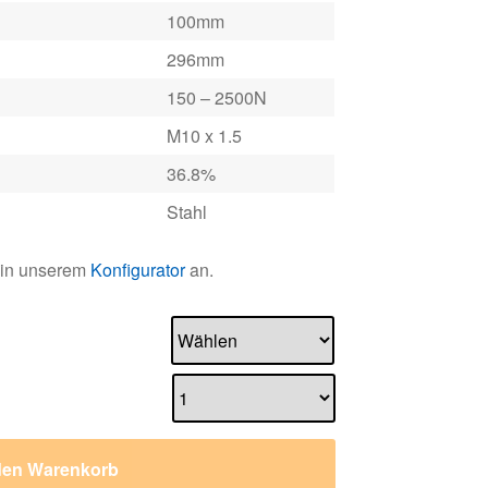
100mm
296mm
150 – 2500N
M10 x 1.5
36.8%
Stahl
 in unserem
Konfigurator
an.
den Warenkorb