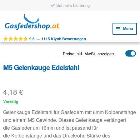
Schnelle Lieferung
Skip
Skip
to
to
Menu
navigation
content
9.6
—
1115 Kiyoh Bewertungen
Expa
WERKZEUGE
child
Expa
PRODUKTE
Preise inkl. MwSt. anzeigen
menu
child
M5 Gelenkauge Edelstahl
ANWENDUNGEN
menu
Expa
KUNDENSERVICE
child
4,18
€
FAQ
menu
Vorrätig
Gelenkauge Edelstahl für Gasfedern mit 6mm Kolbenstange
und einem M5 Gewinde. Dieses Gelenkauge verlängert
die Gasfeder um 16mm und ist passend für
die Kolbenstange und das Druckrohr. Stärke des