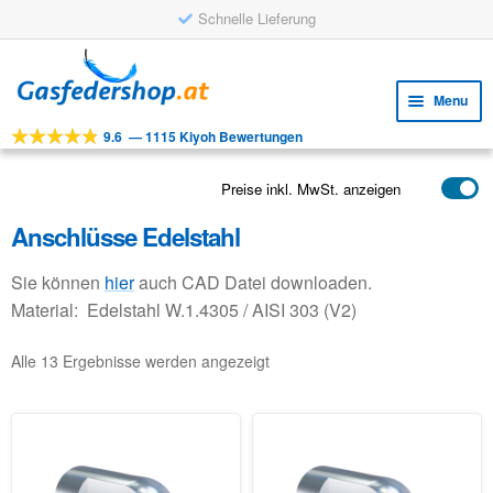
Schnelle Lieferung
Skip
Skip
to
to
Menu
navigation
content
9.6
—
1115 Kiyoh Bewertungen
Expa
WERKZEUGE
child
Expa
PRODUKTE
Preise inkl. MwSt. anzeigen
menu
child
Anschlüsse Edelstahl
ANWENDUNGEN
menu
Expa
KUNDENSERVICE
Sie können
hier
auch CAD Datei downloaden.
child
Material: Edelstahl W.1.4305 / AISI 303 (V2)
FAQ
menu
Alle 13 Ergebnisse werden angezeigt