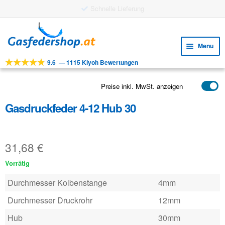
9,60 € Versand
Skip
Skip
to
to
Menu
navigation
content
9.6
—
1115 Kiyoh Bewertungen
Expa
WERKZEUGE
child
Expa
PRODUKTE
Preise inkl. MwSt. anzeigen
menu
child
Gasdruckfeder 4-12 Hub 30
ANWENDUNGEN
menu
Expa
KUNDENSERVICE
child
31,68
€
FAQ
menu
Vorrätig
Durchmesser Kolbenstange
4mm
Durchmesser Druckrohr
12mm
Hub
30mm