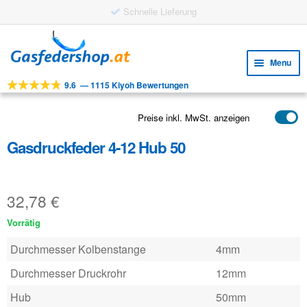
Schnelle Lieferung
Skip
Skip
to
to
Menu
navigation
content
9.6
—
1115 Kiyoh Bewertungen
Expa
WERKZEUGE
child
Expa
PRODUKTE
Preise inkl. MwSt. anzeigen
menu
child
Gasdruckfeder 4-12 Hub 50
ANWENDUNGEN
menu
Expa
KUNDENSERVICE
child
32,78
€
FAQ
menu
Vorrätig
Durchmesser Kolbenstange
4mm
Durchmesser Druckrohr
12mm
Hub
50mm