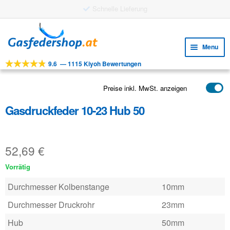
9,60 € Versand
Skip
Skip
to
to
Menu
navigation
content
9.6
—
1115 Kiyoh Bewertungen
Expa
WERKZEUGE
child
Expa
PRODUKTE
Preise inkl. MwSt. anzeigen
menu
child
Gasdruckfeder 10-23 Hub 50
ANWENDUNGEN
menu
Expa
KUNDENSERVICE
child
52,69
€
FAQ
menu
Vorrätig
Durchmesser Kolbenstange
10mm
Durchmesser Druckrohr
23mm
Hub
50mm