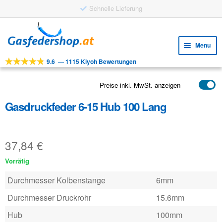
Schnelle Lieferung
Skip
Skip
to
to
Menu
navigation
content
9.6
—
1115 Kiyoh Bewertungen
Expa
WERKZEUGE
child
Expa
PRODUKTE
Preise inkl. MwSt. anzeigen
menu
child
Gasdruckfeder 6-15 Hub 100 Lang
ANWENDUNGEN
menu
Expa
KUNDENSERVICE
child
37,84
€
FAQ
menu
Vorrätig
Durchmesser Kolbenstange
6mm
Durchmesser Druckrohr
15.6mm
Hub
100mm