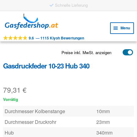
Schnelle Lieferung
Skip
Skip
to
to
Menu
navigation
content
9.6
—
1115 Kiyoh Bewertungen
Expa
WERKZEUGE
child
Expa
PRODUKTE
Preise inkl. MwSt. anzeigen
menu
child
Gasdruckfeder 10-23 Hub 340
ANWENDUNGEN
menu
Expa
KUNDENSERVICE
child
79,31
€
FAQ
menu
Vorrätig
Durchmesser Kolbenstange
10mm
Durchmesser Druckrohr
23mm
Hub
340mm