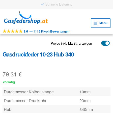
Schnelle Lieferung
Skip
Skip
to
to
Menu
navigation
content
9.6
—
1115 Kiyoh Bewertungen
Expa
WERKZEUGE
child
Expa
PRODUKTE
Preise inkl. MwSt. anzeigen
menu
child
Gasdruckfeder 10-23 Hub 340
ANWENDUNGEN
menu
Expa
KUNDENSERVICE
child
79,31
€
FAQ
menu
Vorrätig
Durchmesser Kolbenstange
10mm
Durchmesser Druckrohr
23mm
Hub
340mm